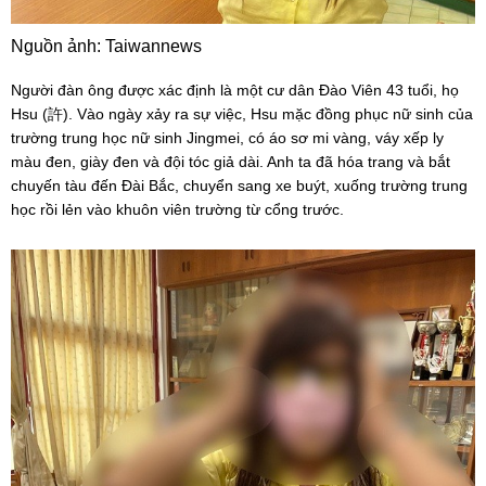
Nguồn ảnh: Taiwannews
Người đàn ông được xác định là một cư dân Đào Viên 43 tuổi, họ 
Hsu (許). Vào ngày xảy ra sự việc, Hsu mặc đồng phục nữ sinh của 
trường trung học nữ sinh Jingmei, có áo sơ mi vàng, váy xếp ly 
màu đen, giày đen và đội tóc giả dài. Anh ta đã hóa trang và bắt 
chuyến tàu đến Đài Bắc, chuyển sang xe buýt, xuống trường trung 
học rồi lẻn vào khuôn viên trường từ cổng trước.