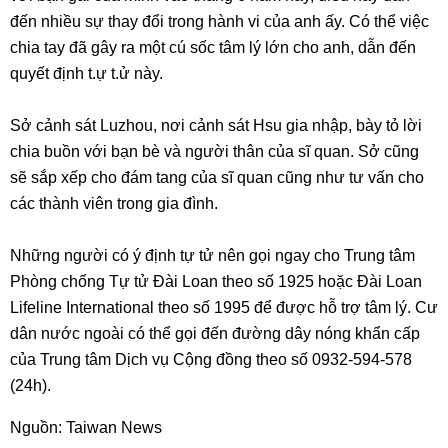
đến nhiều sự thay đổi trong hành vi của anh ấy. Có thể việc
chia tay đã gây ra một cú sốc tâm lý lớn cho anh, dẫn đến
quyết định t.ự t.ử này.
Sở cảnh sát Luzhou, nơi cảnh sát Hsu gia nhập, bày tỏ lời
chia buồn với bạn bè và người thân của sĩ quan. Sở cũng
sẽ sắp xếp cho đám tang của sĩ quan cũng như tư vấn cho
các thành viên trong gia đình.
Những người có ý định tự tử nên gọi ngay cho Trung tâm
Phòng chống Tự tử Đài Loan theo số 1925 hoặc Đài Loan
Lifeline International theo số 1995 để được hỗ trợ tâm lý. Cư
dân nước ngoài có thể gọi đến đường dây nóng khẩn cấp
của Trung tâm Dịch vụ Cộng đồng theo số 0932-594-578
(24h).
Nguồn: Taiwan News