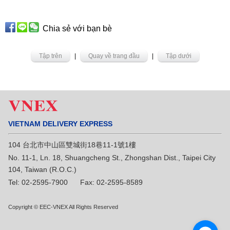
Chia sẻ với bạn bè
Tập trên
|
Quay về trang đầu
|
Tập dưới
VIETNAM DELIVERY EXPRESS
104 台北市中山區雙城街18巷11-1號1樓
No. 11-1, Ln. 18, Shuangcheng St., Zhongshan Dist., Taipei City
104, Taiwan (R.O.C.)
Tel: 02-2595-7900 Fax: 02-2595-8589
Copyright © EEC-VNEX All Rights Reserved