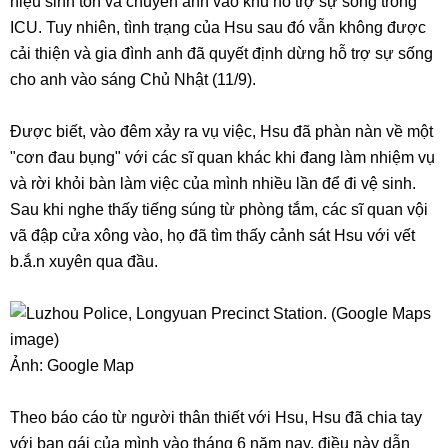
hiệu sinh tồn và chuyển anh vào khu hỗ trợ sự sống trong
ICU. Tuy nhiên, tình trạng của Hsu sau đó vẫn không được
cải thiện và gia đình anh đã quyết định dừng hỗ trợ sự sống
cho anh vào sáng Chủ Nhật (11/9).
Được biết, vào đêm xảy ra vụ việc, Hsu đã phàn nàn về một
"cơn đau bụng" với các sĩ quan khác khi đang làm nhiệm vụ
và rời khỏi bàn làm việc của mình nhiều lần để đi vệ sinh.
Sau khi nghe thấy tiếng súng từ phòng tắm, các sĩ quan vội
vã đập cửa xông vào, họ đã tìm thấy cảnh sát Hsu với vết
b.ắ.n xuyên qua đầu.
Ảnh: Google Map
Theo báo cáo từ người thân thiết với Hsu, Hsu đã chia tay
với bạn gái của mình vào tháng 6 năm nay, điều này dẫn