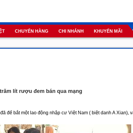
ỆT
CHUYỂN HÀNG
CHI NHÁNH
KHUYẾN MÃI
 trăm lít rượu đem bán qua mạng
 để bắt một lao động nhập cư Việt Nam ( biệt danh A Xian), và 