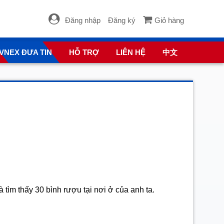
Đăng nhập
Đăng ký
Giỏ hàng
VNEX ĐƯA TIN
HỖ TRỢ
LIÊN HỆ
中文
tìm thấy 30 bình rượu tại nơi ở của anh ta.