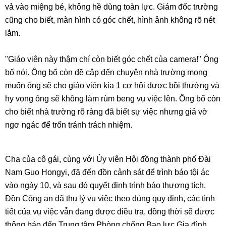
vả vào miệng bé, không hề dùng toàn lực. Giám đốc trường
cũng cho biết, màn hình có góc chết, hình ảnh không rõ nét
lắm.
"Giáo viên này thậm chí còn biết góc chết của camera!" Ông
bố nói. Ông bố còn đề cập đến chuyện nhà trường mong
muốn ông sẽ cho giáo viên kia 1 cơ hội được bồi thường và
hy vọng ông sẽ không làm rùm beng vụ việc lên. Ông bố còn
cho biết nhà trường rõ ràng đã biết sự việc nhưng giả vờ
ngơ ngác để trốn tránh trách nhiệm.
Cha của cô gái, cùng với Ủy viên Hội đồng thành phố Đài
Nam Guo Hongyi, đã đến đồn cảnh sát để trình báo tội ác
vào ngày 10, và sau đó quyết định trình báo thương tích.
Đồn Công an đã thụ lý vụ việc theo đúng quy định, các tình
tiết của vụ việc vẫn đang được điều tra, đồng thời sẽ được
thông báo đến Trung tâm Phòng chống Bạo lực Gia đình